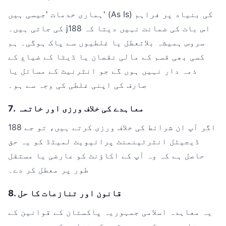
ہماری خدمات 'جیسی ہیں' (As Is) کی بنیاد پر فراہم
کی جاتی ہیں۔ j188 اس بات کی ضمانت نہیں دیتا کہ
سروس ہمیشہ بلاتعطل یا غلطیوں سے پاک ہوگی۔ ہم
کسی بھی قسم کے مالی نقصان یا ڈیٹا کے ضیاع کے
ذمہ دار نہیں ہوں گے جو انٹرنیٹ کے مسائل یا
صارف کی اپنی غلطی کی وجہ سے ہو۔
7. معاہدے کی خلاف ورزی اور خاتمہ
اگر آپ ان شرائط کی خلاف ورزی کرتے ہیں، تو جے 188
ڈیجیٹل انٹرٹینمنٹ پرائیویٹ لمیٹڈ کو یہ حق
حاصل ہے کہ وہ آپ کے اکاؤنٹ کو عارضی یا مستقل
طور پر معطل کر دے۔
8. قانون اور تنازعات کا حل
یہ معاہدہ اسلامی جمہوریہ پاکستان کے قوانین کے