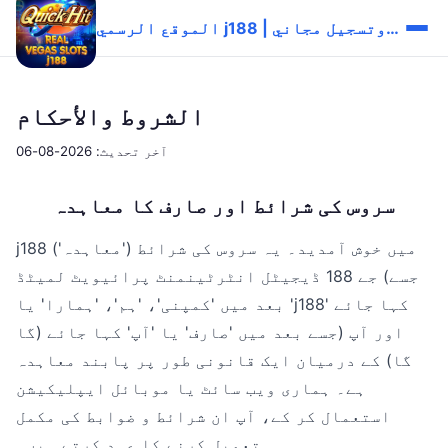
الموقع الرسمي j188 | تحميل وتسجيل مجاني
الشروط والأحكام
آخر تحديث: 2026-08-06
سروس کی شرائط اور صارف کا معاہدہ
j188 میں خوش آمدید۔ یہ سروس کی شرائط ('معاہدہ')
جے 188 ڈیجیٹل انٹرٹینمنٹ پرائیویٹ لمیٹڈ (جسے
بعد میں 'کمپنی'، 'ہم'، 'ہمارا' یا 'j188' کہا جائے
گا) اور آپ (جسے بعد میں 'صارف' یا 'آپ' کہا جائے
گا) کے درمیان ایک قانونی طور پر پابند معاہدہ
ہے۔ ہماری ویب سائٹ یا موبائل ایپلیکیشن
استعمال کر کے، آپ ان شرائط و ضوابط کی مکمل
تعمیل کرنے کا عہد کرتے ہیں۔