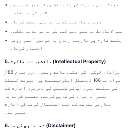
دھوکہ دہی، ہیکنگ، یا سافٹ ویئر میں کسی بھی
قسم کی مداخلت۔
دوسرے صارفین کے ساتھ ملی بھگت کرنا۔
منی لانڈرنگ یا کسی بھی قسم کی مالی بے ضابطگی۔
پلیٹ فارم پر نازیبا زبان یا توہین آمیز رویہ
اختیار کرنا۔
5. دانشورانہ ملکیت (Intellectual Property)
j188 برانڈ، لوگو، گرافکس، سافٹ ویئر، اور تمام
مواد جے 188 ڈیجیٹل انٹرٹینمنٹ پرائیویٹ لمیٹڈ
کی ملکیت ہیں۔ آپ کو کمپنی کی تحریری اجازت کے
بغیر اس مواد کو کاپی کرنے، تقسیم کرنے یا
تجارتی مقاصد کے لیے استعمال کرنے کی اجازت
نہیں ہے۔
6. ذمہ داری کی حد (Disclaimer)