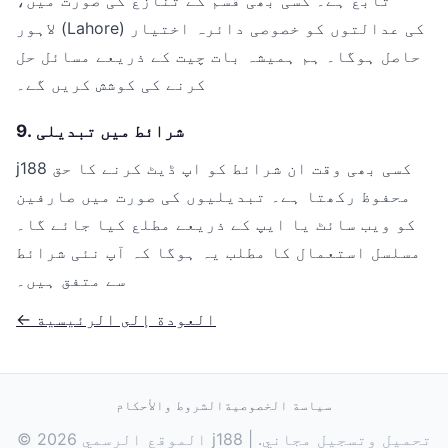
تابع ہے۔ کسی بھی قسم کے تنازع کی صورت میں،
لاہور (Lahore) کی عدالتوں کو خصوصی دائرہ اختیار
حاصل ہوگا۔ ہم ہمیشہ بات چیت کے ذریعے مسائل حل
کرنے کی کوشش کریں گے۔
9. شرائط میں تبدیلی
j188 کسی بھی وقت ان شرائط کو اپ ڈیٹ کرنے کا حق
محفوظ رکھتا ہے۔ تبدیلیوں کی صورت میں صارفین
کو ویب سائٹ یا ایپ کے ذریعے مطلع کیا جائے گا۔
مسلسل استعمال کا مطلب یہ ہوگا کہ آپ نئی شرائط
سے متفق ہیں۔
← العودة إلى الرئيسية
سياسة الخصوصية
الشروط والأحكام
© 2026 الموقع الرسمي j188 | تحميل وتسجيل مجاني.