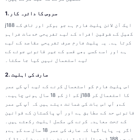
1. سروس کا دائرہ کار
j188 ایک آن لائن پلیٹ فارم ہے جو بوکر اور تاش کے
کھیل کے شوقین افراد کے لیے تفریحی خدمات فراہم
کرتا ہے۔ یہ پلیٹ فارم صرف تفریحی مقاصد کے لیے
ہے اور اسے کسی بھی قسم کے غیر قانونی جوئے کے
لیے استعمال نہیں کیا جا سکتا۔
2. صارف کی اہلیت
اس پلیٹ فارم کو استعمال کرنے کے لیے آپ کی عمر
کم از کم 18 سال ہونی چاہیے۔ j188 کا استعمال کر
کے، آپ اس بات کی ضمانت دیتے ہیں کہ آپ کی عمر
قانونی حد کے مطابق ہے اور آپ پاکستان کے قوانین
کے تحت معاہدہ کرنے کی مکمل اہلیت رکھتے ہیں۔
اگر یہ پایا گیا کہ صارف کی عمر 18 سال سے کم ہے،
تو جے 188 ڈیجیٹل انٹرٹینمنٹ پرائیویٹ لمیٹڈ کو