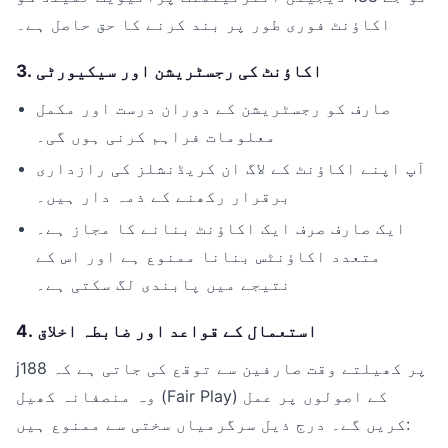
اکاؤنٹ فوری طور پر بند کرنے کا حق حاصل ہے۔
3. اکاؤنٹ کی رجسٹریشن اور سیکیورٹی
صارف کو رجسٹریشن کے دوران درست اور مکمل
معلومات فراہم کرنی ہوں گی۔
آپ اپنے اکاؤنٹ کے لاگ ان کریڈنشلز کی رازداری
برقرار رکھنے کے ذمہ دار ہیں۔
ایک صارف صرف ایک اکاؤنٹ بنانے کا مجاز ہے۔
متعدد اکاؤنٹس بنانا ممنوع ہے اور اس کے
نتیجے میں پابندی لگ سکتی ہے۔
4. استعمال کے قواعد اور ضابطہ اخلاق
j188 پر کھیلتے وقت صارفین سے توقع کی جاتی ہے کہ
وہ منصفانہ کھیل (Fair Play) کے اصولوں پر عمل
کریں گے۔ درج ذیل سرگرمیاں سختی سے ممنوع ہیں: